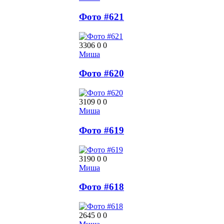
Фото #621
3306
0
0
Миша
Фото #620
3109
0
0
Миша
Фото #619
3190
0
0
Миша
Фото #618
2645
0
0