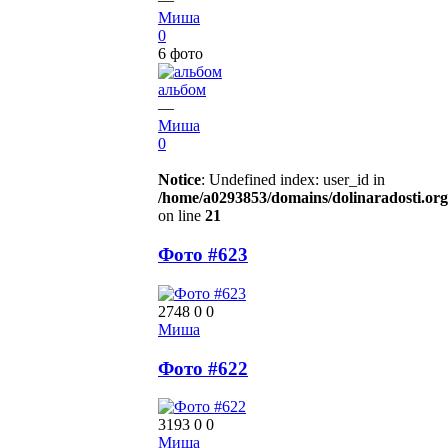
Миша
0
6 фото
альбом
—
Миша
0
Notice
: Undefined index: user_id in
/home/a0293853/domains/dolinaradosti.org
on line
21
Фото #623
2748
0
0
Миша
Фото #622
3193
0
0
Миша