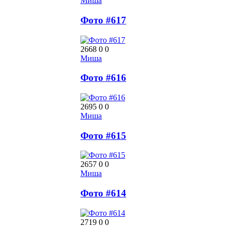
Миша
Фото #617
2668
0
0
Миша
Фото #616
2695
0
0
Миша
Фото #615
2657
0
0
Миша
Фото #614
2719
0
0