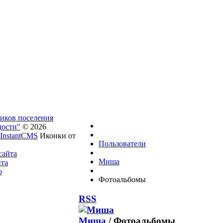
ников поселения
дости"
© 2026
InstantCMS
Иконки от
Пользователи
сайта
Миша
йта
о
Фотоальбомы
RSS
Миша
/
Фотоальбомы