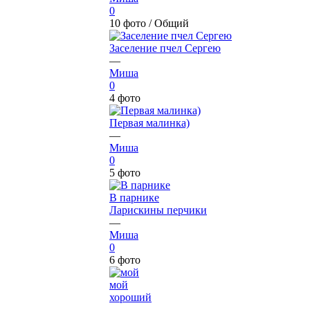
0
10 фото /
Общий
Заселение пчел Сергею
—
Миша
0
4 фото
Первая малинка)
—
Миша
0
5 фото
В парнике
Ларискины перчики
—
Миша
0
6 фото
мой
хороший
—