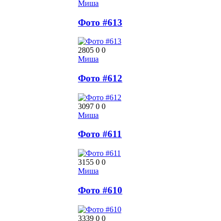
Миша
Фото #613
2805
0
0
Миша
Фото #612
3097
0
0
Миша
Фото #611
3155
0
0
Миша
Фото #610
3339
0
0