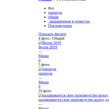
Все
природа
общая
..выращенное в поместье
Пчеловедение
Показать фильтр
4 фото /
Общий
Весна 2019
—
Миша
0
5 фото
природа
—
Миша
0
10 фото
налаживается свое производство колод дл
—
Миша