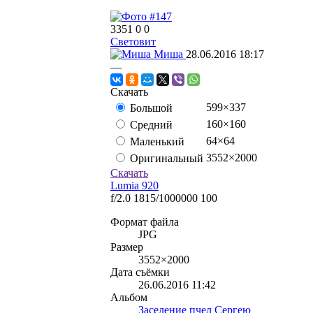
3351
0
0
Световит
Миша
28.06.2016
18:17
—
Скачать
599×337
Большой
160×160
Средний
64×64
Маленький
3552×2000
Оригинальный
Скачать
Lumia 920
f/2.0
1815/1000000
100
Формат файла
JPG
Размер
3552×2000
Дата съёмки
26.06.2016
11:42
Альбом
Заселение пчел Сергею