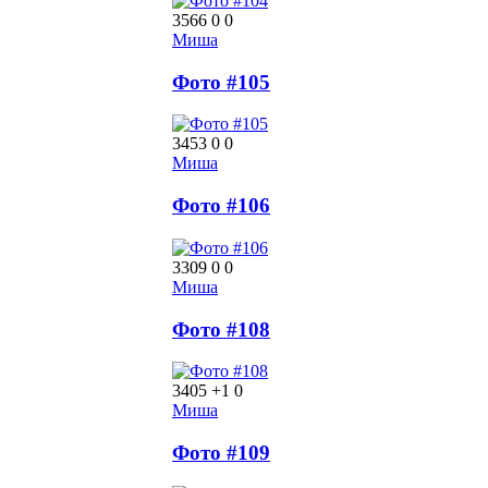
3566
0
0
Миша
Фото #105
3453
0
0
Миша
Фото #106
3309
0
0
Миша
Фото #108
3405
+1
0
Миша
Фото #109