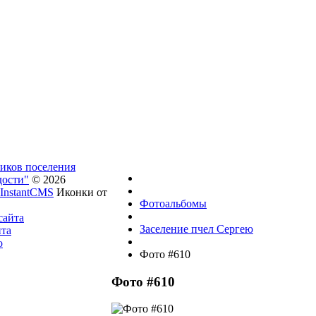
ников поселения
дости"
© 2026
InstantCMS
Иконки от
Фотоальбомы
сайта
Заселение пчел Сергею
йта
о
Фото #610
Фото #610