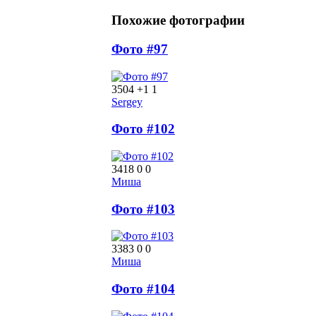
Похожие фотографии
Фото #97
3504
+1
1
Sergey
Фото #102
3418
0
0
Миша
Фото #103
3383
0
0
Миша
Фото #104