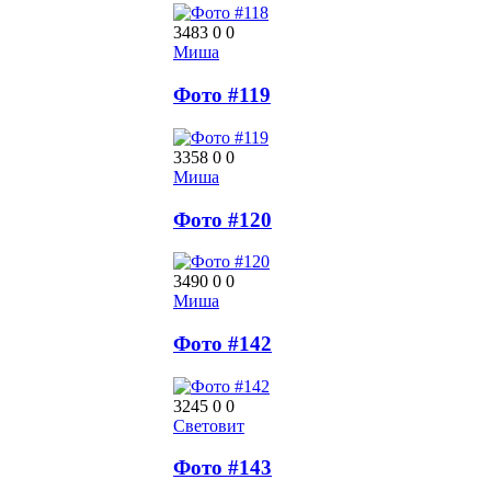
3483
0
0
Миша
Фото #119
3358
0
0
Миша
Фото #120
3490
0
0
Миша
Фото #142
3245
0
0
Световит
Фото #143