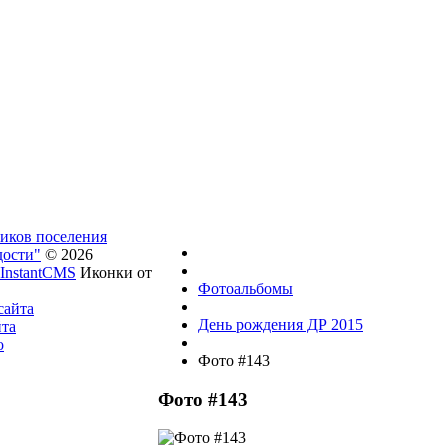
ников поселения
дости"
© 2026
InstantCMS
Иконки от
Фотоальбомы
сайта
День рождения ДР 2015
йта
о
Фото #143
Фото #143