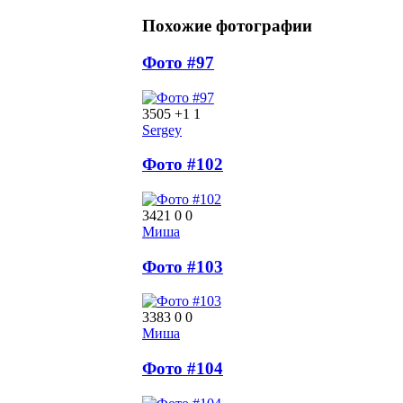
Похожие фотографии
Фото #97
3505
+1
1
Sergey
Фото #102
3421
0
0
Миша
Фото #103
3383
0
0
Миша
Фото #104