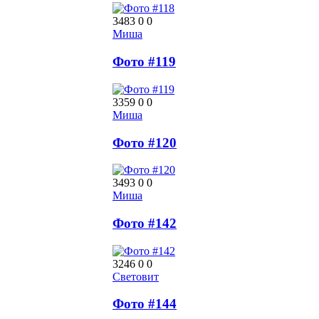
3483
0
0
Миша
Фото #119
3359
0
0
Миша
Фото #120
3493
0
0
Миша
Фото #142
3246
0
0
Световит
Фото #144