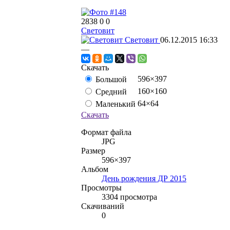
2838
0
0
Световит
Световит
06.12.2015
16:33
—
Скачать
596×397
Большой
160×160
Средний
64×64
Маленький
Скачать
Формат файла
JPG
Размер
596×397
Альбом
День рождения ДР 2015
Просмотры
3304 просмотра
Скачиваний
0