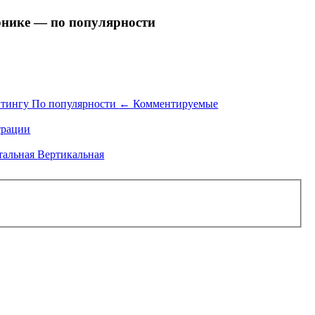
нике — по популярности
йтингу
По популярности
←
Комментируемые
рации
тальная
Вертикальная