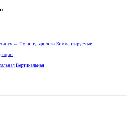
то
йтингу
←
По популярности
Комментируемые
рации
тальная
Вертикальная