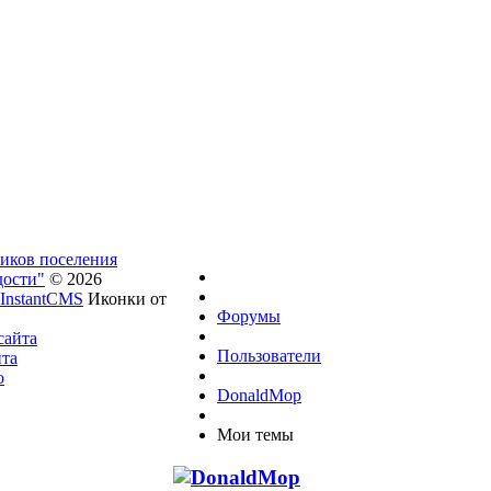
ников поселения
дости"
© 2026
InstantCMS
Иконки от
Форумы
сайта
Пользователи
йта
о
DonaldMop
Мои темы