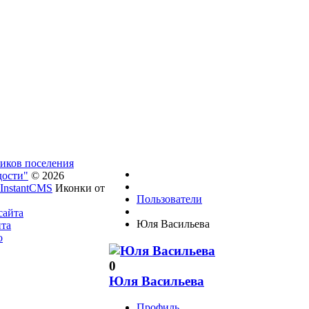
ников поселения
дости"
© 2026
InstantCMS
Иконки от
Пользователи
сайта
Юля Васильева
йта
о
0
Юля Васильева
Профиль