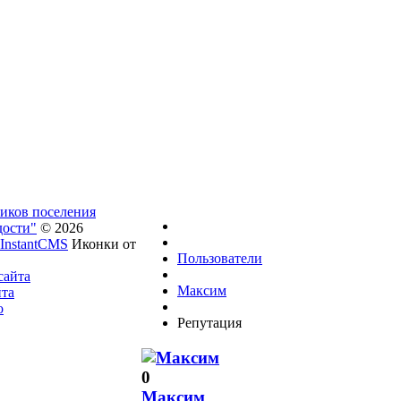
ников поселения
дости"
© 2026
InstantCMS
Иконки от
Пользователи
сайта
Максим
йта
о
Репутация
0
Максим