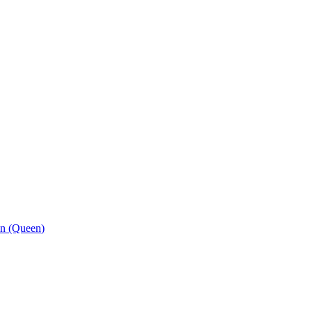
on (Queen)