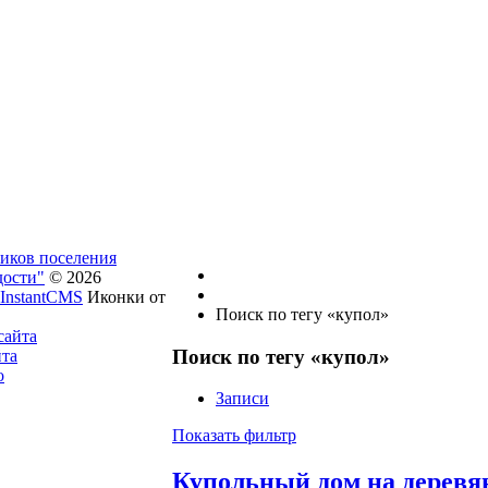
ников поселения
дости"
© 2026
InstantCMS
Иконки от
Поиск по тегу «купол»
сайта
Поиск по тегу «купол»
йта
о
Записи
Показать фильтр
Купольный дом на деревя