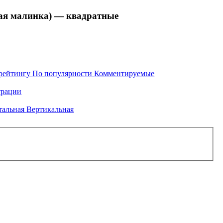
я малинка) — квадратные
рейтингу
По популярности
Комментируемые
рации
тальная
Вертикальная