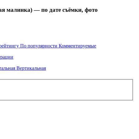
 малинка) — по дате съёмки, фото
рейтингу
По популярности
Комментируемые
рации
тальная
Вертикальная