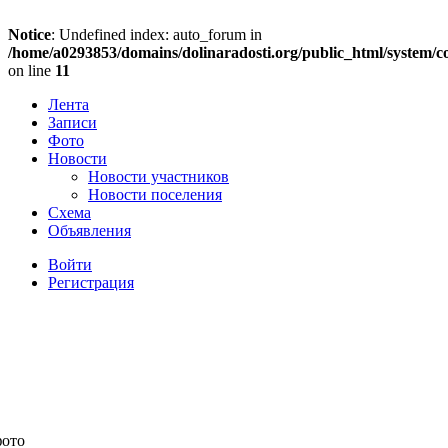
Notice
: Undefined index: auto_forum in
/home/a0293853/domains/dolinaradosti.org/public_html/system/c
on line
11
Лента
Записи
Фото
Новости
Новости участников
Новости поселения
Схема
Объявления
Войти
Регистрация
фото