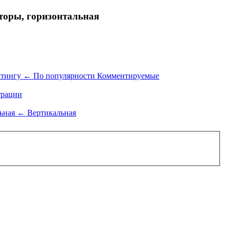
торы, горизонтальная
йтингу
←
По популярности
Комментируемые
рации
льная
←
Вертикальная