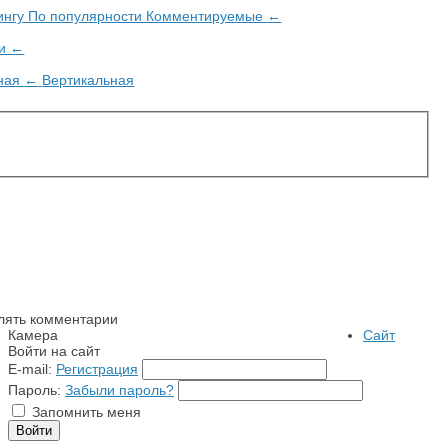
ингу
По популярности
Комментируемые
←
ии
←
ьная
←
Вертикальная
лять комментарии
Камера
Сайт
Войти на сайт
E-mail:
Регистрация
Пароль:
Забыли пароль?
Запомнить меня