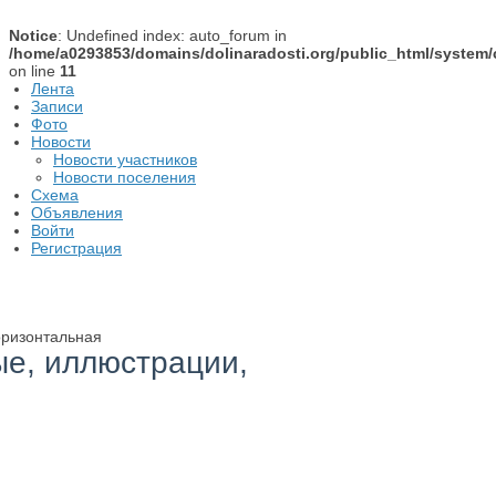
Notice
: Undefined index: auto_forum in
/home/a0293853/domains/dolinaradosti.org/public_html/system/
on line
11
Лента
Записи
Фото
Новости
Новости участников
Новости поселения
Схема
Объявления
Войти
Регистрация
оризонтальная
ые, иллюстрации,