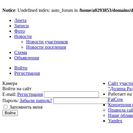
Notice
: Undefined index: auto_forum in
/home/a0293853/domains/do
Лента
Записи
Фото
Новости
Новости участников
Новости поселения
Схема
Объявления
Войти
Регистрация
Камера
Сайт участ
Войти на сайт
"Долина Ра
Работает на
E-mail:
Регистрация
FatCow
Пароль:
Забыли пароль?
Концепция 
Запомнить меня
Правила са
Наше облак
Yandex