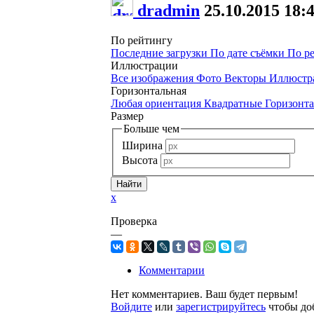
dradmin
25.10.2015
18:
По рейтингу
Последние загрузки
По дате съёмки
По р
Иллюстрации
Все изображения
Фото
Векторы
Иллюстр
Горизонтальная
Любая ориентация
Квадратные
Горизонт
Размер
Больше чем
Ширина
Высота
x
Проверка
—
Комментарии
Нет комментариев. Ваш будет первым!
Войдите
или
зарегистрируйтесь
чтобы до