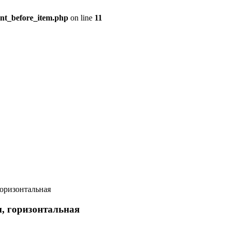
ent_before_item.php
on line
11
горизонтальная
и, горизонтальная