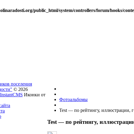
linaradosti.org/public_html/system/controllers/forum/hooks/cont
ников поселения
дости"
© 2026
InstantCMS
Иконки от
Фотоальбомы
сайта
Test — по рейтингу, иллюстрации, 
йта
о
Test — по рейтингу, иллюстраци