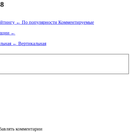
48
ейтингу
←
По популярности
Комментируемые
ации
←
альная
←
Вертикальная
бавлять комментарии