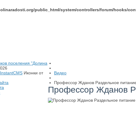
linaradosti.org/public_html/system/controllers/forum/hooks/co
иков поселения "Долина
026
InstantCMS
Иконки от
Видео
айта
Профессор Жданов Раздельное питани
та
Профессор Жданов Р
о