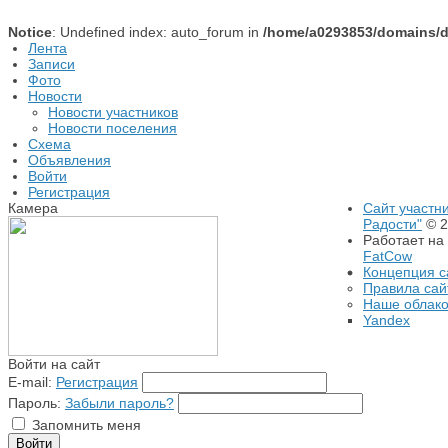
Notice
: Undefined index: auto_forum in
/home/a0293853/domains/do
Лента
Записи
Фото
Новости
Новости участников
Новости поселения
Схема
Объявления
Войти
Регистрация
Камера
Сайт участн
Радости"
© 2
Работает на
FatCow
Концепция с
Правила сай
Наше облак
Yandex
Войти на сайт
E-mail:
Регистрация
Пароль:
Забыли пароль?
Запомнить меня