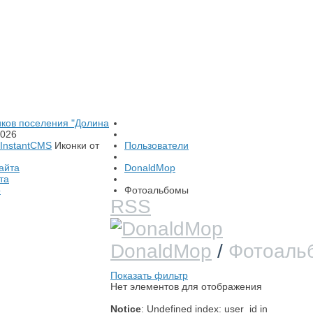
иков поселения "Долина
026
InstantCMS
Иконки от
Пользователи
айта
DonaldMop
та
о
Фотоальбомы
RSS
DonaldMop
/
Фотоаль
Показать фильтр
Нет элементов для отображения
Notice
: Undefined index: user_id in