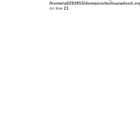
/home/a0293853/domains/dolinaradosti.or
on line
21