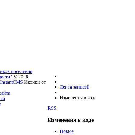
ников поселения
дости"
© 2026
InstantCMS
Иконки от
Лента записей
сайта
Изменения в коде
йта
о
RSS
Изменения в коде
Новые