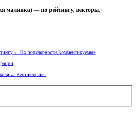
 малинка) — по рейтингу, векторы,
йтингу
←
По популярности
Комментируемые
рации
льная
←
Вертикальная