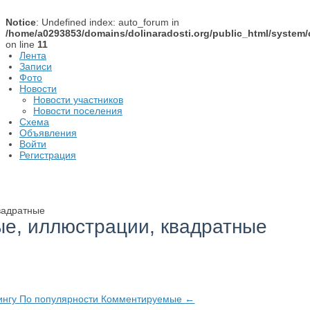
Notice
: Undefined index: auto_forum in
/home/a0293853/domains/dolinaradosti.org/public_html/system/
on line
11
Лента
Записи
Фото
Новости
Новости участников
Новости поселения
Схема
Объявления
Войти
Регистрация
вадратные
е, иллюстрации, квадратные
ингу
По популярности
Комментируемые
←