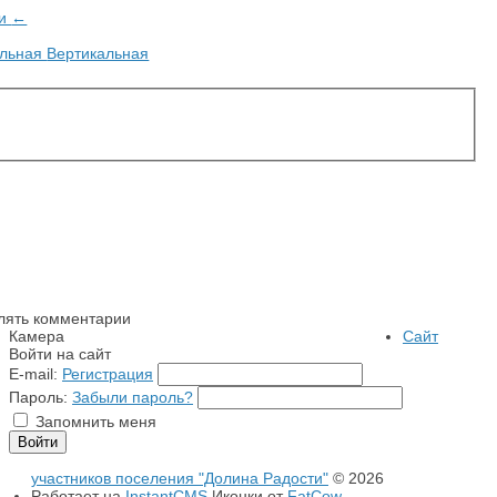
ии
←
альная
Вертикальная
лять комментарии
Камера
Сайт
Войти на сайт
E-mail:
Регистрация
Пароль:
Забыли пароль?
Запомнить меня
участников поселения "Долина Радости"
© 2026
Работает на
InstantCMS
Иконки от
FatCow