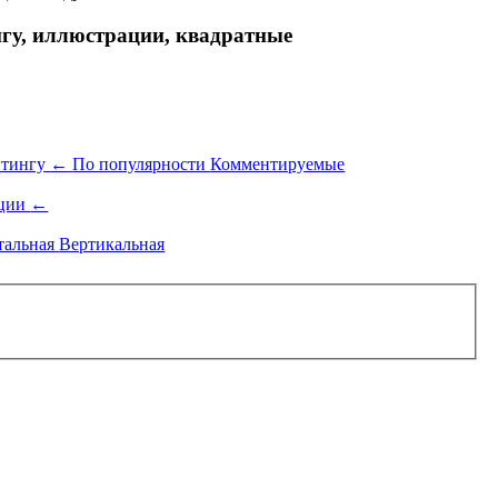
гу, иллюстрации, квадратные
йтингу
←
По популярности
Комментируемые
ации
←
тальная
Вертикальная