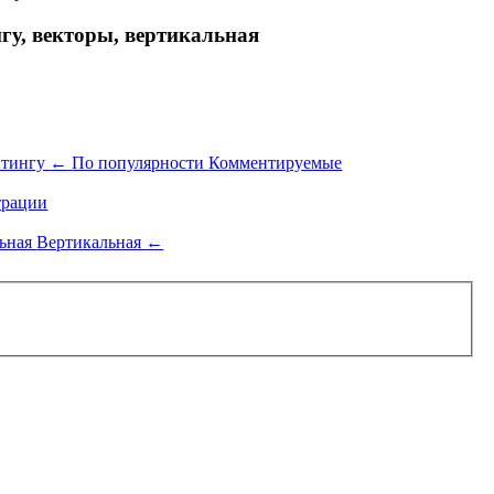
гу, векторы, вертикальная
йтингу
←
По популярности
Комментируемые
рации
льная
Вертикальная
←