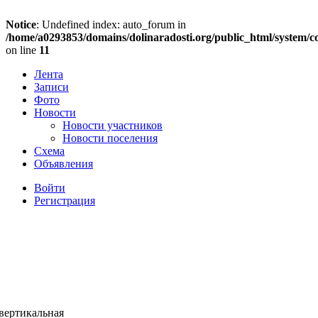
Notice
: Undefined index: auto_forum in
/home/a0293853/domains/dolinaradosti.org/public_html/system/c
on line
11
Лента
Записи
Фото
Новости
Новости участников
Новости поселения
Схема
Объявления
Войти
Регистрация
 вертикальная