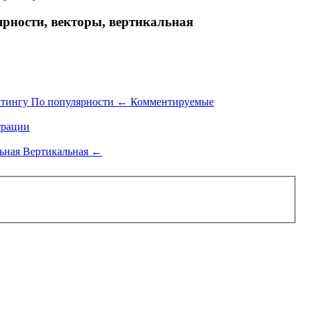
рности, векторы, вертикальная
йтингу
По популярности
←
Комментируемые
рации
льная
Вертикальная
←