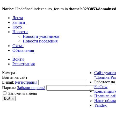
Notice
: Undefined index: auto_forum in
/home/a0293853/domains/do
Лента
Записи
Фото
Новости
Новости участников
Новости поселения
Схема
Объявления
Войти
Регистрация
Камера
Сайт участ
Войти на сайт
"Долина Ра
Работает на
E-mail:
Регистрация
FatCow
Пароль:
Забыли пароль?
Концепция 
Запомнить меня
Правила са
Наше облак
Yandex