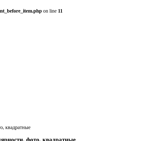
ent_before_item.php
on line
11
о, квадратные
ярности, фото, квадратные