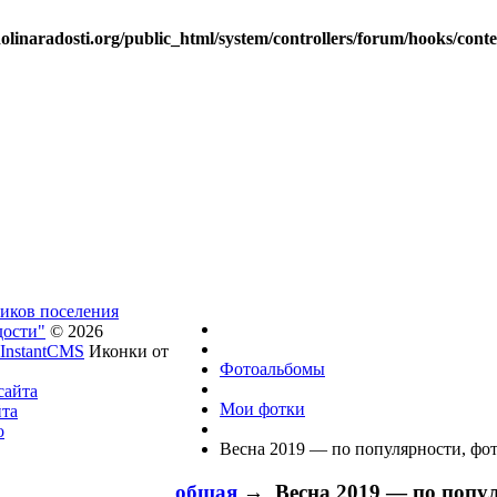
linaradosti.org/public_html/system/controllers/forum/hooks/cont
ников поселения
дости"
© 2026
InstantCMS
Иконки от
Фотоальбомы
сайта
Мои фотки
йта
о
Весна 2019 — по популярности, фот
общая
→ Весна 2019 — по попул