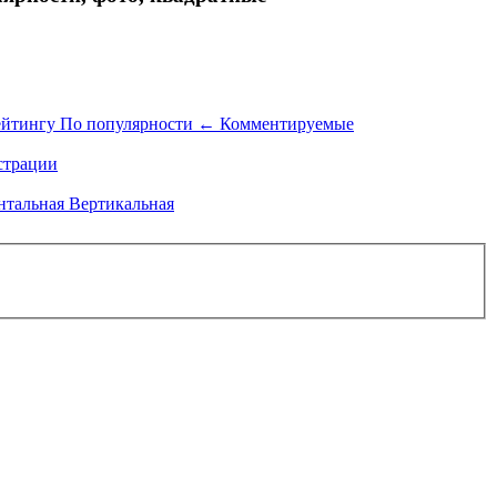
ейтингу
По популярности
←
Комментируемые
трации
нтальная
Вертикальная