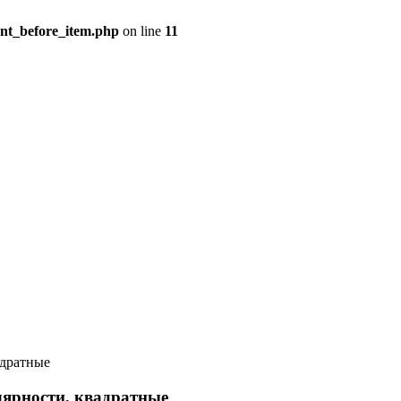
ent_before_item.php
on line
11
адратные
ярности, квадратные