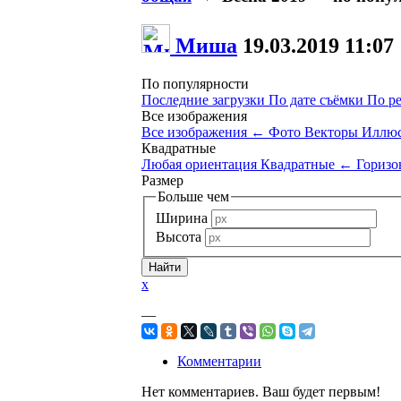
Миша
19.03.2019
11:07
По популярности
Последние загрузки
По дате съёмки
По р
Все изображения
Все изображения
←
Фото
Векторы
Иллюс
Квадратные
Любая ориентация
Квадратные
←
Горизо
Размер
Больше чем
Ширина
Высота
x
—
Комментарии
Нет комментариев. Ваш будет первым!