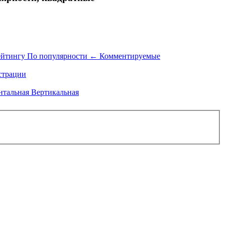
ейтингу
По популярности
←
Комментируемые
трации
нтальная
Вертикальная