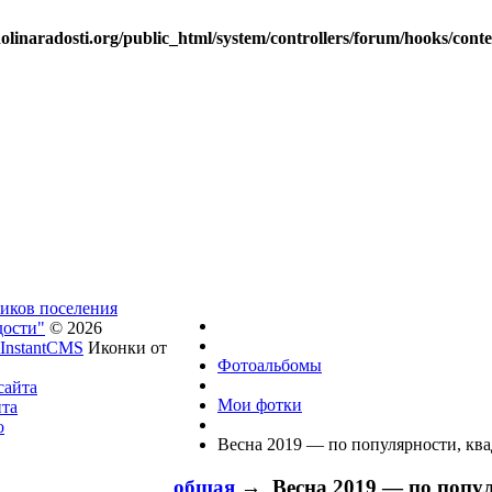
linaradosti.org/public_html/system/controllers/forum/hooks/cont
ников поселения
дости"
© 2026
InstantCMS
Иконки от
Фотоальбомы
сайта
Мои фотки
йта
о
Весна 2019 — по популярности, кв
общая
→ Весна 2019 — по попул