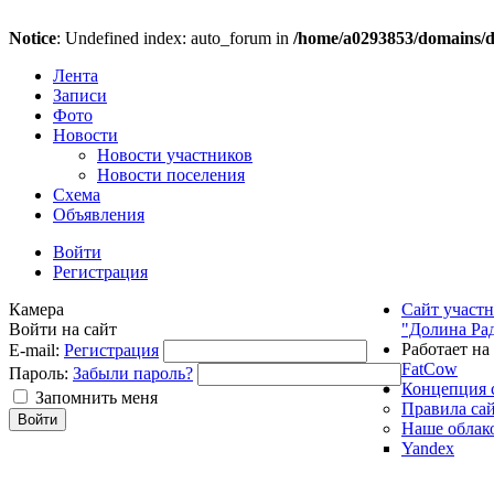
Notice
: Undefined index: auto_forum in
/home/a0293853/domains/do
Лента
Записи
Фото
Новости
Новости участников
Новости поселения
Схема
Объявления
Войти
Регистрация
Камера
Сайт участ
Войти на сайт
"Долина Ра
Работает на
E-mail:
Регистрация
FatCow
Пароль:
Забыли пароль?
Концепция 
Запомнить меня
Правила са
Наше облак
Yandex