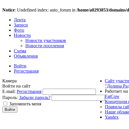
Notice
: Undefined index: auto_forum in
/home/a0293853/domains/do
Лента
Записи
Фото
Новости
Новости участников
Новости поселения
Схема
Объявления
Войти
Регистрация
Камера
Сайт участ
Войти на сайт
"Долина Ра
Работает на
E-mail:
Регистрация
FatCow
Пароль:
Забыли пароль?
Концепция 
Запомнить меня
Правила са
Наше облак
Yandex