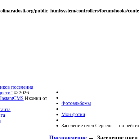
linaradosti.org/public_html/system/controllers/forum/hooks/cont
ников поселения
дости"
© 2026
InstantCMS
Иконки от
Фотоальбомы
сайта
Мои фотки
йта
о
Заселение пчел Сергею — по рейтин
Пчеловедение
→ Заселение пчел 