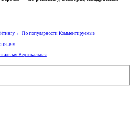
ейтингу
←
По популярности
Комментируемые
трации
нтальная
Вертикальная