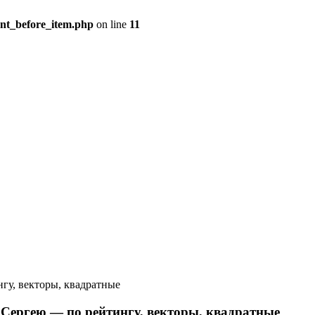
ent_before_item.php
on line
11
гу, векторы, квадратные
Сергею — по рейтингу, векторы, квадратные