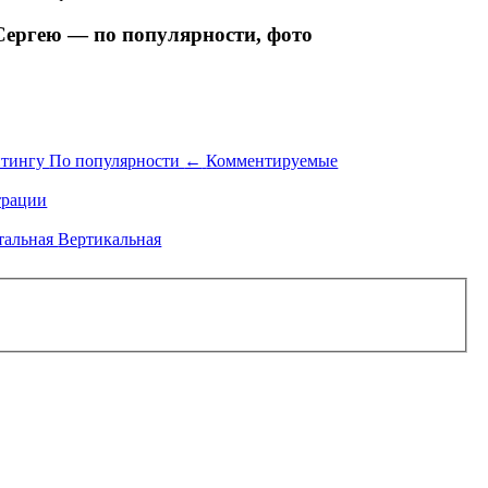
Сергею — по популярности, фото
йтингу
По популярности
←
Комментируемые
рации
тальная
Вертикальная