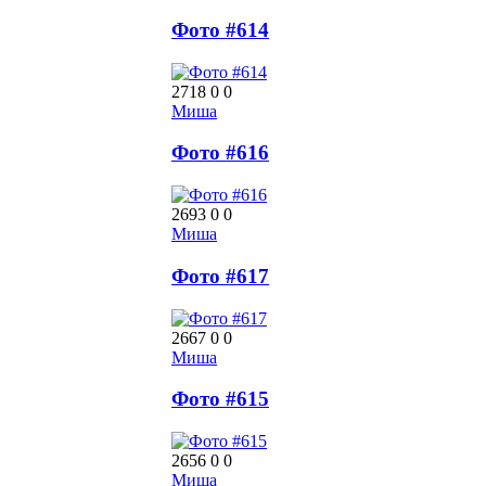
Фото #614
2718
0
0
Миша
Фото #616
2693
0
0
Миша
Фото #617
2667
0
0
Миша
Фото #615
2656
0
0
Миша