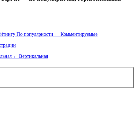
ейтингу
По популярности
←
Комментируемые
трации
альная
←
Вертикальная