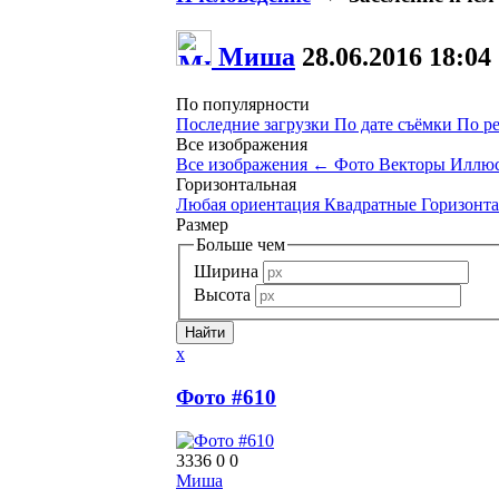
Миша
28.06.2016
18:04
По популярности
Последние загрузки
По дате съёмки
По р
Все изображения
Все изображения
←
Фото
Векторы
Иллюс
Горизонтальная
Любая ориентация
Квадратные
Горизонт
Размер
Больше чем
Ширина
Высота
x
Фото #610
3336
0
0
Миша