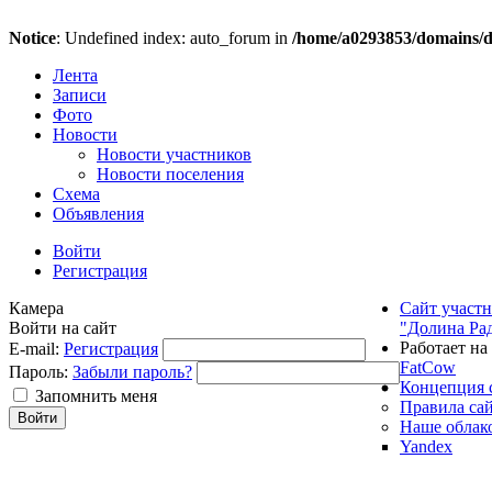
Notice
: Undefined index: auto_forum in
/home/a0293853/domains/do
Лента
Записи
Фото
Новости
Новости участников
Новости поселения
Схема
Объявления
Войти
Регистрация
Камера
Сайт участ
Войти на сайт
"Долина Ра
Работает на
E-mail:
Регистрация
FatCow
Пароль:
Забыли пароль?
Концепция 
Запомнить меня
Правила са
Наше облак
Yandex