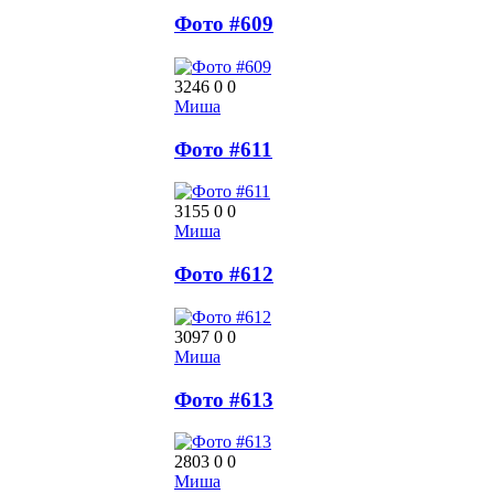
Фото #609
3246
0
0
Миша
Фото #611
3155
0
0
Миша
Фото #612
3097
0
0
Миша
Фото #613
2803
0
0
Миша