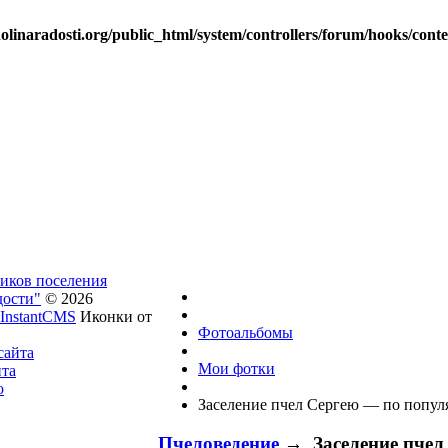
linaradosti.org/public_html/system/controllers/forum/hooks/cont
ников поселения
дости"
© 2026
InstantCMS
Иконки от
Фотоальбомы
сайта
Мои фотки
йта
о
Заселение пчел Сергею — по попул
Пчеловедение
→ Заселение пчел 