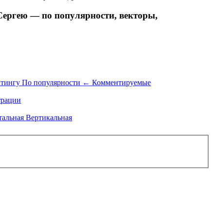
ергею — по популярности, векторы,
йтингу
По популярности
←
Комментируемые
рации
тальная
Вертикальная