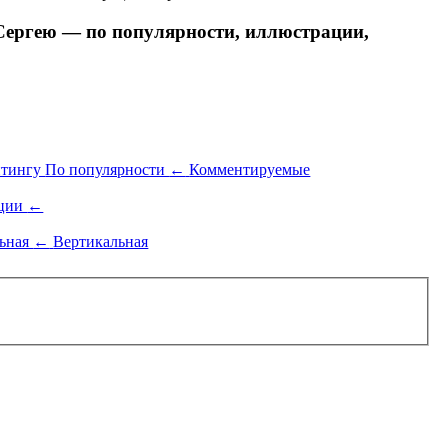
Сергею — по популярности, иллюстрации,
йтингу
По популярности
←
Комментируемые
ации
←
льная
←
Вертикальная