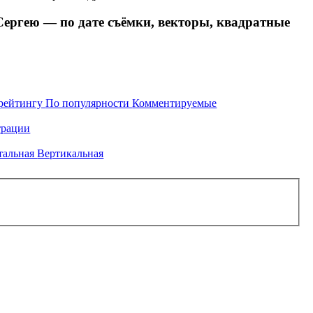
ергею — по дате съёмки, векторы, квадратные
рейтингу
По популярности
Комментируемые
рации
тальная
Вертикальная