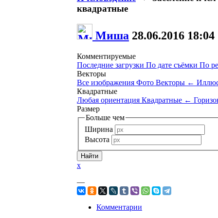
квадратные
Миша
28.06.2016
18:04
Комментируемые
Последние загрузки
По дате съёмки
По р
Векторы
Все изображения
Фото
Векторы
←
Иллюс
Квадратные
Любая ориентация
Квадратные
←
Горизо
Размер
Больше чем
Ширина
Высота
x
—
Комментарии