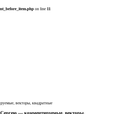
ent_before_item.php
on line
11
руемые, векторы, квадратные
 Сергею — комментируемые, векторы,