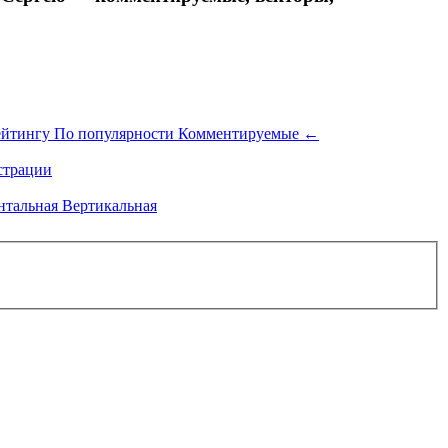
ейтингу
По популярности
Комментируемые
←
трации
нтальная
Вертикальная