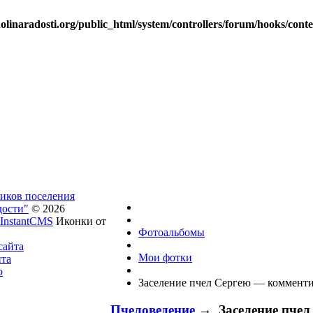
linaradosti.org/public_html/system/controllers/forum/hooks/cont
ников поселения
дости"
© 2026
InstantCMS
Иконки от
Фотоальбомы
сайта
Мои фотки
йта
о
Заселение пчел Сергею — комменти
Пчеловедение
→ Заселение пчел