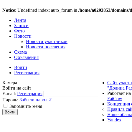
Notice
: Undefined index: auto_forum in
/home/a0293853/domains/do
Лента
Записи
Фото
Новости
Новости участников
Новости поселения
Схема
Объявления
Войти
Регистрация
Камера
Сайт участ
Войти на сайт
"Долина Ра
Работает на
E-mail:
Регистрация
FatCow
Пароль:
Забыли пароль?
Концепция 
Запомнить меня
Правила са
Наше облак
Yandex