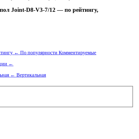
л Joint-D8-V3-7/12 — по рейтингу,
йтингу
←
По популярности
Комментируемые
ации
←
льная
←
Вертикальная