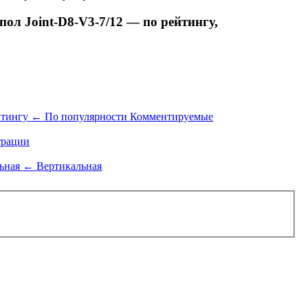
л Joint-D8-V3-7/12 — по рейтингу,
йтингу
←
По популярности
Комментируемые
рации
льная
←
Вертикальная