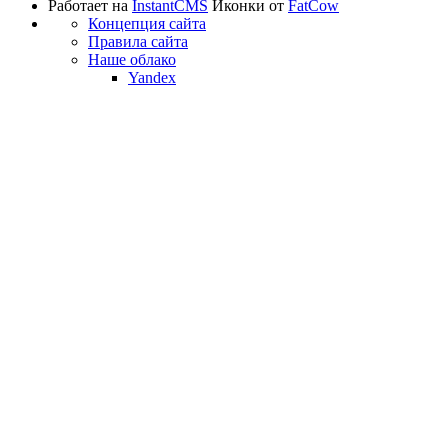
Работает на
InstantCMS
Иконки от
FatCow
Концепция сайта
Правила сайта
Наше облако
Yandex