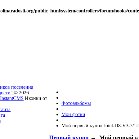
linaradosti.org/public_html/system/controllers/forum/hooks/cont
ников поселения
дости"
© 2026
InstantCMS
Иконки от
Фотоальбомы
сайта
Мои фотки
йта
о
Мой первый купол Joint-D8-V3-7/12
Первый купол
→ Мой первый куп