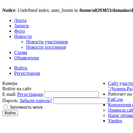
Notice
: Undefined index: auto_forum in
/home/a0293853/domains/do
Лента
Записи
Фото
Новости
Новости участников
Новости поселения
Схема
Объявления
Войти
Регистрация
Камера
Сайт участ
Войти на сайт
"Долина Ра
Работает на
E-mail:
Регистрация
FatCow
Пароль:
Забыли пароль?
Концепция 
Запомнить меня
Правила са
Наше облак
Yandex