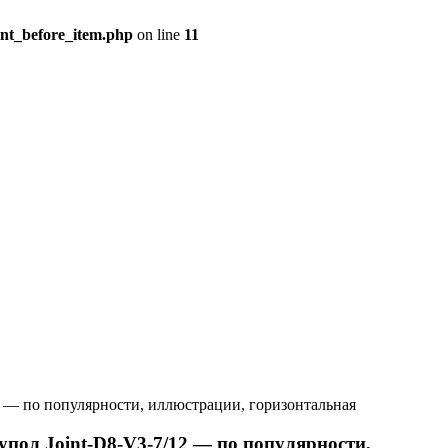
ent_before_item.php
on line
11
 — по популярности, иллюстрации, горизонтальная
ол Joint-D8-V3-7/12 — по популярности,