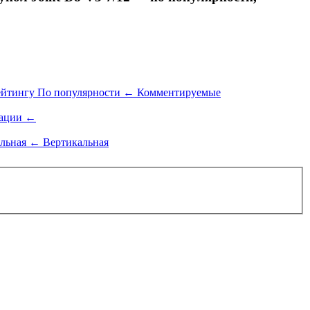
ейтингу
По популярности
←
Комментируемые
ации
←
альная
←
Вертикальная