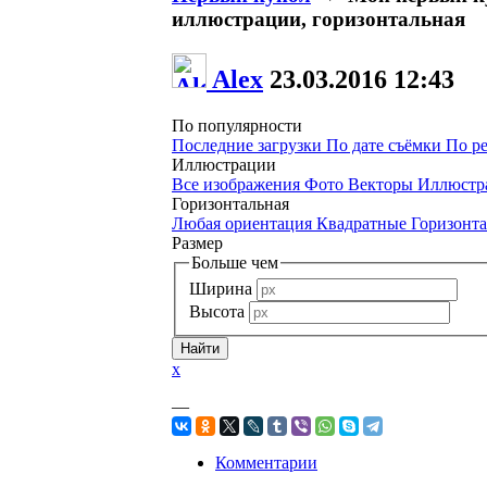
иллюстрации, горизонтальная
Alex
23.03.2016
12:43
По популярности
Последние загрузки
По дате съёмки
По р
Иллюстрации
Все изображения
Фото
Векторы
Иллюстр
Горизонтальная
Любая ориентация
Квадратные
Горизонт
Размер
Больше чем
Ширина
Высота
x
—
Комментарии