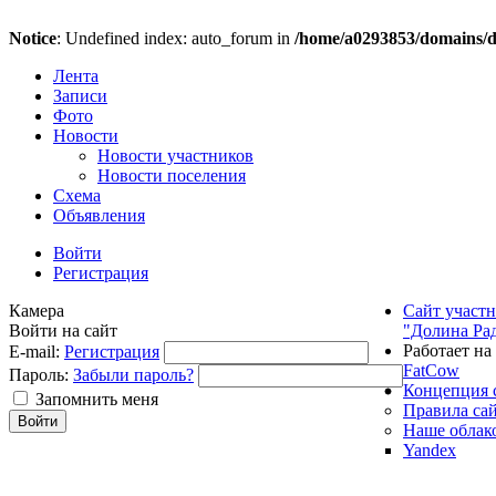
Notice
: Undefined index: auto_forum in
/home/a0293853/domains/do
Лента
Записи
Фото
Новости
Новости участников
Новости поселения
Схема
Объявления
Войти
Регистрация
Камера
Сайт участ
Войти на сайт
"Долина Ра
Работает на
E-mail:
Регистрация
FatCow
Пароль:
Забыли пароль?
Концепция 
Запомнить меня
Правила са
Наше облак
Yandex