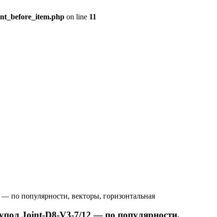
ent_before_item.php
on line
11
 — по популярности, векторы, горизонтальная
ол Joint-D8-V3-7/12 — по популярности,