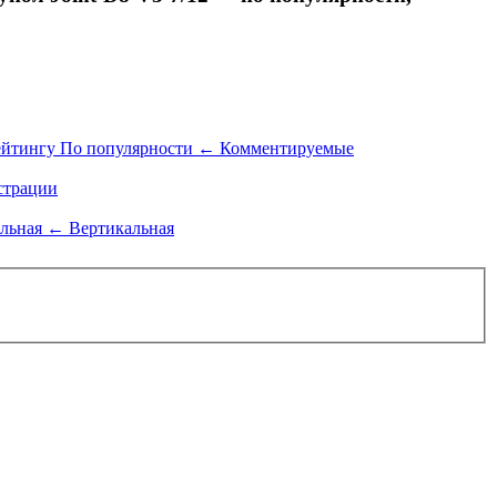
ейтингу
По популярности
←
Комментируемые
трации
альная
←
Вертикальная