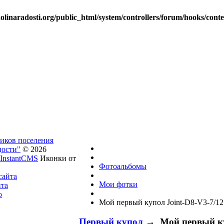
linaradosti.org/public_html/system/controllers/forum/hooks/cont
ников поселения
дости"
© 2026
InstantCMS
Иконки от
Фотоальбомы
сайта
Мои фотки
йта
о
Мой первый купол Joint-D8-V3-7/12
Первый купол
→ Мой первый куп