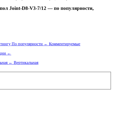
л Joint-D8-V3-7/12 — по популярности,
йтингу
По популярности
←
Комментируемые
ации
←
льная
←
Вертикальная