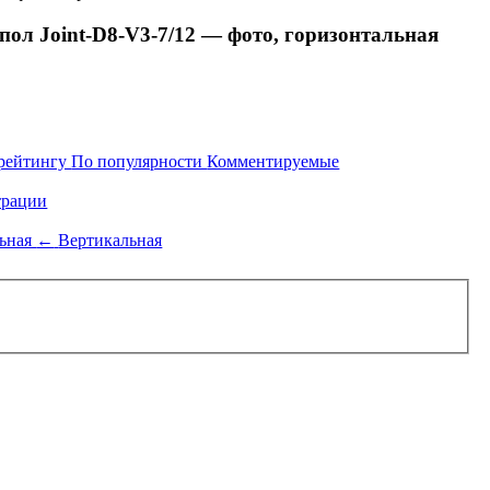
л Joint-D8-V3-7/12 — фото, горизонтальная
рейтингу
По популярности
Комментируемые
рации
льная
←
Вертикальная