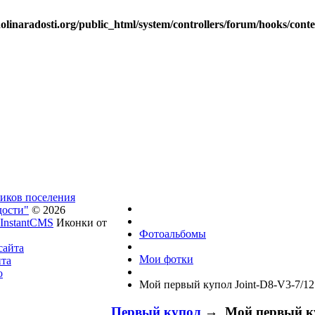
linaradosti.org/public_html/system/controllers/forum/hooks/cont
ников поселения
дости"
© 2026
InstantCMS
Иконки от
Фотоальбомы
сайта
Мои фотки
йта
о
Мой первый купол Joint-D8-V3-7/1
Первый купол
→ Мой первый куп