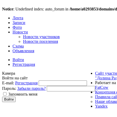
Notice
: Undefined index: auto_forum in
/home/a0293853/domains/do
Лента
Записи
Фото
Новости
Новости участников
Новости поселения
Схема
Объявления
Войти
Регистрация
Камера
Сайт участ
Войти на сайт
"Долина Ра
Работает на
E-mail:
Регистрация
FatCow
Пароль:
Забыли пароль?
Концепция 
Запомнить меня
Правила са
Наше облак
Yandex