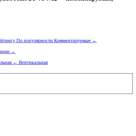
ейтингу
По популярности
Комментируемые
←
ации
←
альная
←
Вертикальная