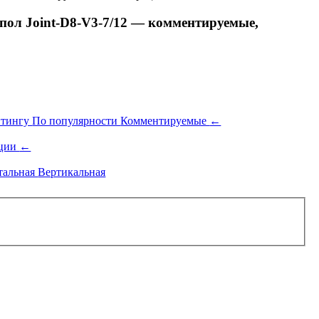
ол Joint-D8-V3-7/12 — комментируемые,
йтингу
По популярности
Комментируемые
←
ации
←
тальная
Вертикальная