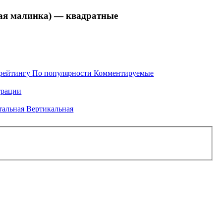
я малинка) — квадратные
рейтингу
По популярности
Комментируемые
рации
тальная
Вертикальная