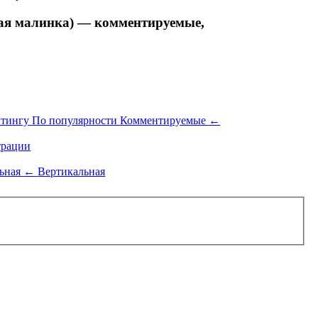
я малинка) — комментируемые,
йтингу
По популярности
Комментируемые
←
рации
льная
←
Вертикальная