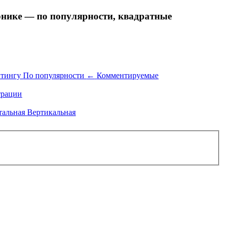
ике — по популярности, квадратные
йтингу
По популярности
←
Комментируемые
рации
тальная
Вертикальная