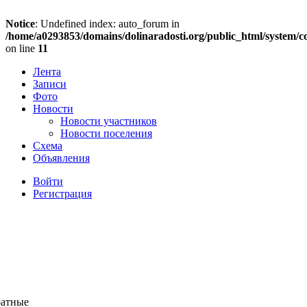
Notice
: Undefined index: auto_forum in
/home/a0293853/domains/dolinaradosti.org/public_html/system/c
on line
11
Лента
Записи
Фото
Новости
Новости участников
Новости поселения
Схема
Объявления
Войти
Регистрация
ратные