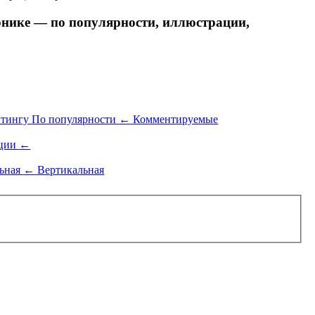
ике — по популярности, иллюстрации,
йтингу
По популярности
←
Комментируемые
ации
←
льная
←
Вертикальная