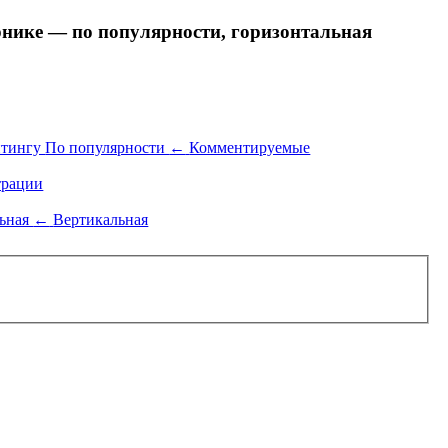
ике — по популярности, горизонтальная
йтингу
По популярности
←
Комментируемые
рации
льная
←
Вертикальная