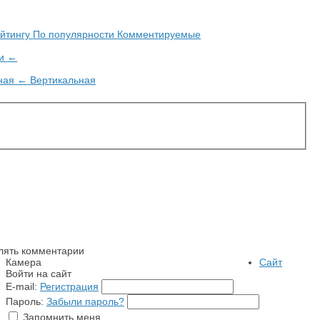
ейтингу
По популярности
Комментируемые
ии
←
ьная
←
Вертикальная
лять комментарии
Камера
Сайт
Войти на сайт
E-mail:
Регистрация
Пароль:
Забыли пароль?
Запомнить меня