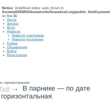
Notice
: Undefined index: auto_forum in
/home/a0293853/domains/dolinaradosti.org/public_html/system/
on line
11
Лента
Записи
Фото
Новости
Новости участников
Новости поселения
Схема
Объявления
Войти
Регистрация
и, горизонтальная
тье
→ В парнике — по дате
 горизонтальная