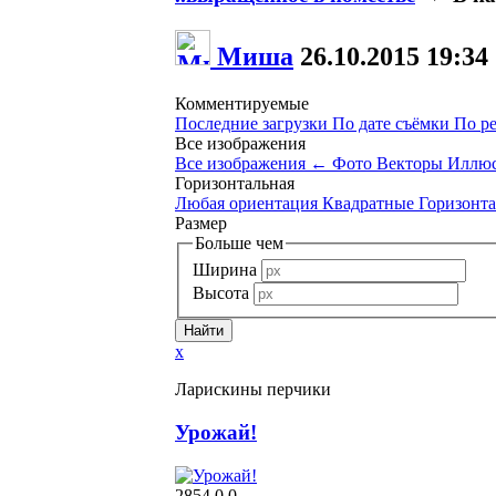
Миша
26.10.2015
19:34
Комментируемые
Последние загрузки
По дате съёмки
По р
Все изображения
Все изображения
←
Фото
Векторы
Иллюс
Горизонтальная
Любая ориентация
Квадратные
Горизонт
Размер
Больше чем
Ширина
Высота
x
Ларискины перчики
Урожай!
2854
0
0