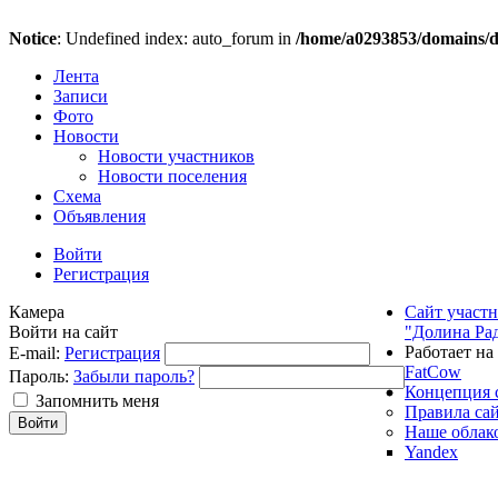
Notice
: Undefined index: auto_forum in
/home/a0293853/domains/do
Лента
Записи
Фото
Новости
Новости участников
Новости поселения
Схема
Объявления
Войти
Регистрация
Камера
Сайт участ
Войти на сайт
"Долина Ра
Работает на
E-mail:
Регистрация
FatCow
Пароль:
Забыли пароль?
Концепция 
Запомнить меня
Правила са
Наше облак
Yandex