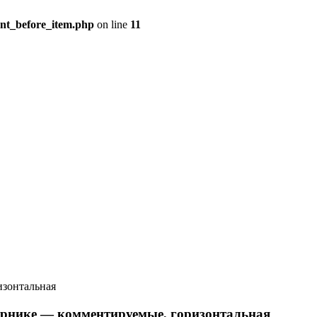
ent_before_item.php
on line
11
изонтальная
нике — комментируемые, горизонтальная