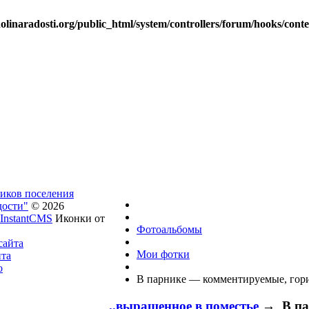
linaradosti.org/public_html/system/controllers/forum/hooks/cont
ников поселения
дости"
© 2026
InstantCMS
Иконки от
Фотоальбомы
сайта
Мои фотки
йта
о
В парнике — комментируемые, гор
..выращенное в поместье
→ В пар