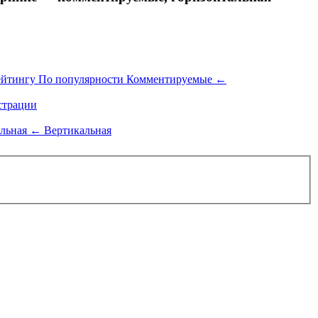
ейтингу
По популярности
Комментируемые
←
трации
альная
←
Вертикальная