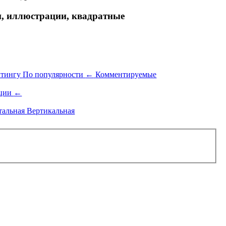
, иллюстрации, квадратные
йтингу
По популярности
←
Комментируемые
ации
←
тальная
Вертикальная