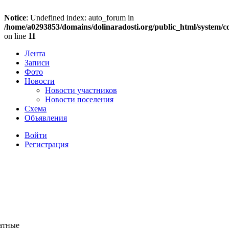
Notice
: Undefined index: auto_forum in
/home/a0293853/domains/dolinaradosti.org/public_html/system/c
on line
11
Лента
Записи
Фото
Новости
Новости участников
Новости поселения
Схема
Объявления
Войти
Регистрация
ратные