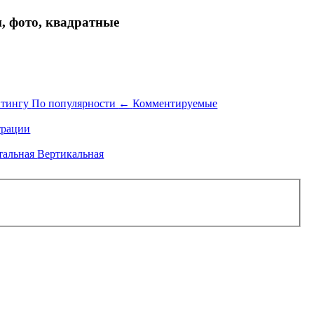
 фото, квадратные
йтингу
По популярности
←
Комментируемые
рации
тальная
Вертикальная