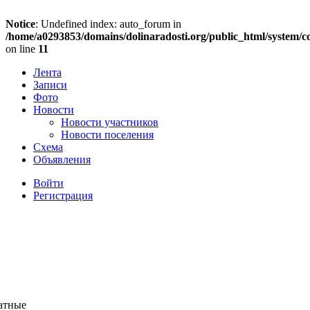
Notice
: Undefined index: auto_forum in
/home/a0293853/domains/dolinaradosti.org/public_html/system/c
on line
11
Лента
Записи
Фото
Новости
Новости участников
Новости поселения
Схема
Объявления
Войти
Регистрация
ратные