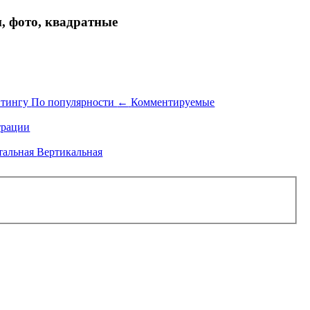
 фото, квадратные
йтингу
По популярности
←
Комментируемые
рации
тальная
Вертикальная